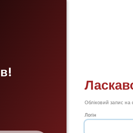
в!
Ласкав
Обліковий запис на 
Логін