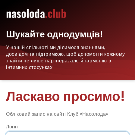
Шукайте однодумців!
У нашій спільноті ми ділимося знаннями,
досвідом та підтримкою, щоб допомогти кожному
знайти не лише партнера, але й гармонію в
інтимних стосунках
Ласкаво просимо!
Обліковий запис на сайті Клуб «Насолода»
Логін