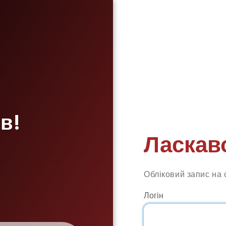
в!
Ласкав
Обліковий запис на 
Логін