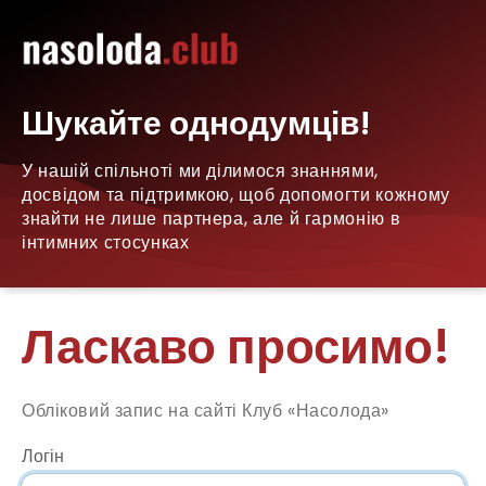
Шукайте однодумців!
У нашій спільноті ми ділимося знаннями,
досвідом та підтримкою, щоб допомогти кожному
знайти не лише партнера, але й гармонію в
інтимних стосунках
Ласкаво просимо!
Обліковий запис на сайті Клуб «Насолода»
Логін