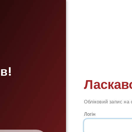
в!
Ласкав
Обліковий запис на 
Логін