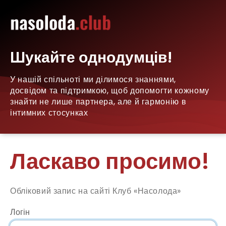
Шукайте однодумців!
У нашій спільноті ми ділимося знаннями,
досвідом та підтримкою, щоб допомогти кожному
знайти не лише партнера, але й гармонію в
інтимних стосунках
Ласкаво просимо!
Обліковий запис на сайті Клуб «Насолода»
Логін