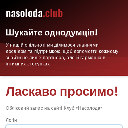
Шукайте однодумців!
У нашій спільноті ми ділимося знаннями,
досвідом та підтримкою, щоб допомогти кожному
знайти не лише партнера, але й гармонію в
інтимних стосунках
Ласкаво просимо!
Обліковий запис на сайті Клуб «Насолода»
Логін