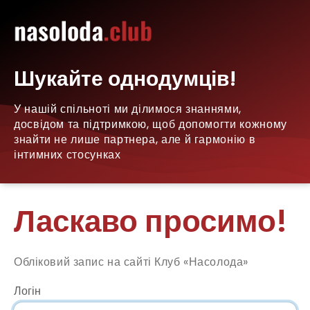
Шукайте однодумців!
У нашій спільноті ми ділимося знаннями,
досвідом та підтримкою, щоб допомогти кожному
знайти не лише партнера, але й гармонію в
інтимних стосунках
Ласкаво просимо!
Обліковий запис на сайті Клуб «Насолода»
Логін