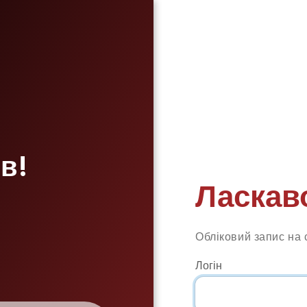
в!
Ласкав
Обліковий запис на 
Логін