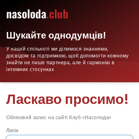
Шукайте однодумців!
У нашій спільноті ми ділимося знаннями,
досвідом та підтримкою, щоб допомогти кожному
знайти не лише партнера, але й гармонію в
інтимних стосунках
Ласкаво просимо!
Обліковий запис на сайті Клуб «Насолода»
Логін