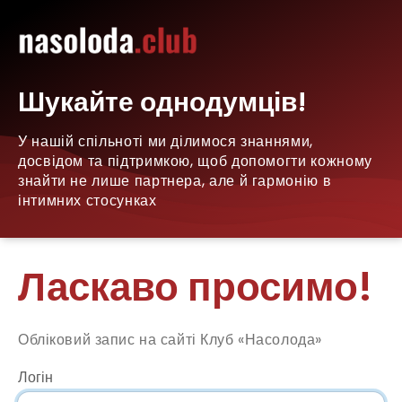
Шукайте однодумців!
У нашій спільноті ми ділимося знаннями,
досвідом та підтримкою, щоб допомогти кожному
знайти не лише партнера, але й гармонію в
інтимних стосунках
Ласкаво просимо!
Обліковий запис на сайті Клуб «Насолода»
Логін