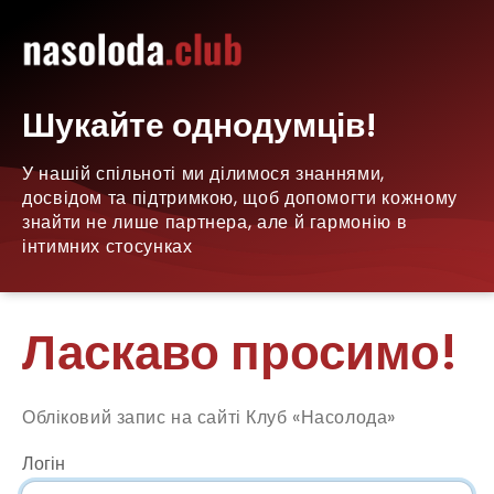
Шукайте однодумців!
У нашій спільноті ми ділимося знаннями,
досвідом та підтримкою, щоб допомогти кожному
знайти не лише партнера, але й гармонію в
інтимних стосунках
Ласкаво просимо!
Обліковий запис на сайті Клуб «Насолода»
Логін