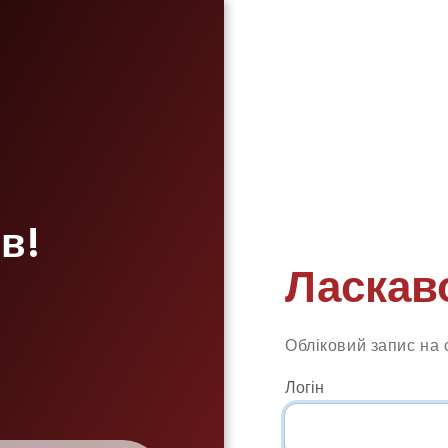
в!
Ласкав
Обліковий запис на 
Логін