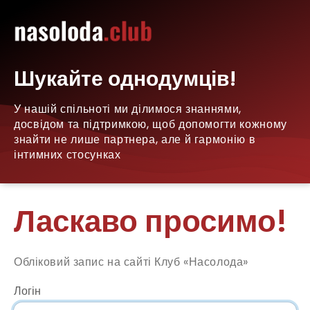
Шукайте однодумців!
У нашій спільноті ми ділимося знаннями,
досвідом та підтримкою, щоб допомогти кожному
знайти не лише партнера, але й гармонію в
інтимних стосунках
Ласкаво просимо!
Обліковий запис на сайті Клуб «Насолода»
Логін