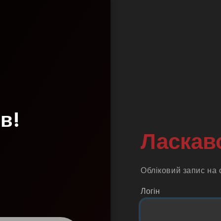
в!
Ласкав
Обліковий запис на 
Логін