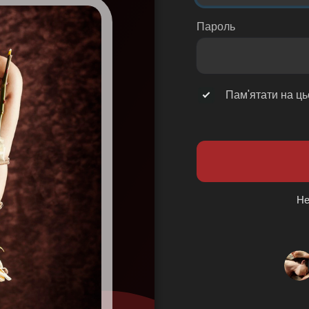
Пароль
Пам'ятати на ць
Не